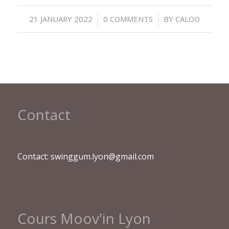
/
/
21 JANUARY 2022
0 COMMENTS
BY
CALOO
Contact
Contact: swinggum.lyon@gmail.com
Cours Moov'in Lyon