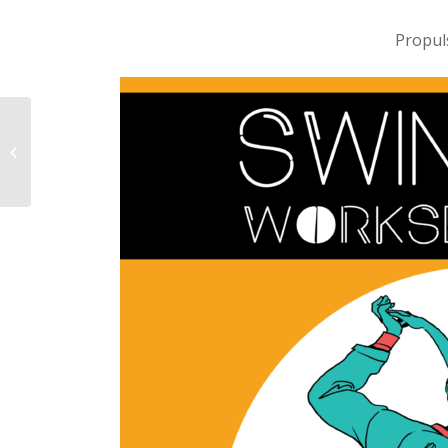
Propul
Swing Up Orchestra –
Swingin’ on nothing