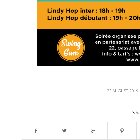
/
23 AUGUST 2019
Sha