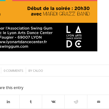
/
0 COMMENTS
BY
CALOO
re this entry