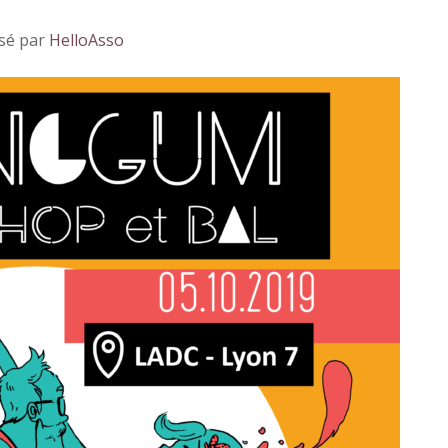
sé par
HelloAsso