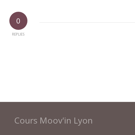
0
REPLIES
Cours Moov'in Lyon