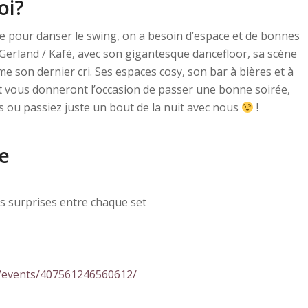
oi?
e pour danser le swing, on a besoin d’espace et de bonnes
 Gerland / Kafé, avec son gigantesque dancefloor, sa scène
me son dernier cri. Ses espaces cosy, son bar à bières et à
uit vous donneront l’occasion de passer une bonne soirée,
 ou passiez juste un bout de la nuit avec nous
!
ée
s surprises entre chaque set
m/events/407561246560612/