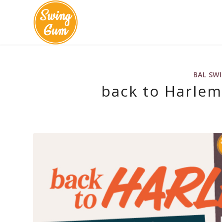
BAL SW
back to Harlem