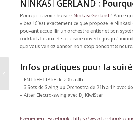
NINKASI GERLAND : Pourqu
Pourquoi avoir choisi le
Ninkasi Gerland
? Parce qu
vibes ! C’est exactement ce que propose le Ninkasi
pouvant accueillir un orchestre entier et son systè
cocktails locaux et sa cuisine ouverte jusqu’à min
que vous veniez danser non-stop pendant 8 heures
Infos pratiques pour la soir
Workshop & Bal Swing
#1
– ENTREE LIBRE de 20h à 4h
– 3 Sets de Swing up Orchestra de 21h à 1h avec de
– After Electro-swing avec DJ KiwiStar
Evénement Facebook :
https://www.facebook.co