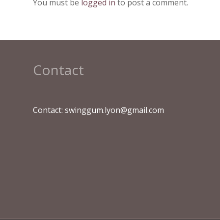
You must be
logged in
to post a comment.
Contact
Contact: swinggum.lyon@gmail.com