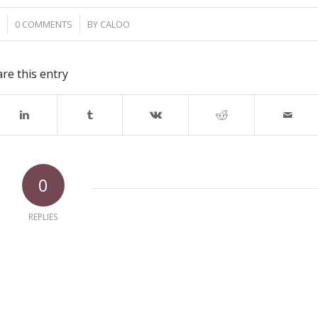
/
9
0 COMMENTS
BY
CALOO
re this entry
0
REPLIES